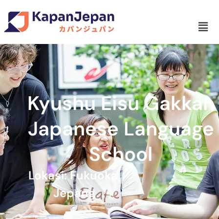
Kyushu Eisu Gakkan
Japanese Language
School
Lokasi: Fukuoka,
Jepang