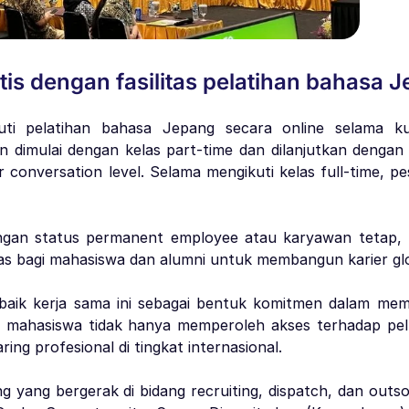
is dengan fasilitas pelatihan bahasa 
uti pelatihan bahasa Jepang secara online selama k
n dimulai dengan kelas part-time dan dilanjutkan dengan 
onversation level. Selama mengikuti kelas full-time, p
an status permanent employee atau karyawan tetap, pr
s bagi mahasiswa dan alumni untuk membangun karier glob
ik kerja sama ini sebagai bentuk komitmen dalam memp
ini, mahasiswa tidak hanya memperoleh akses terhadap pel
g profesional di tingkat internasional.
ang bergerak di bidang recruiting, dispatch, dan outsour