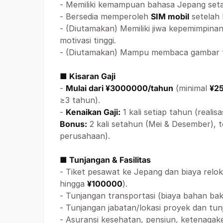
- Memiliki kemampuan bahasa Jepang set
- Bersedia memperoleh
SIM mobil
setelah 
- (Diutamakan) Memiliki jiwa kepemimpina
motivasi tinggi.
- (Diutamakan) Mampu membaca gambar 
■ Kisaran Gaji
-
Mulai dari ¥3000000/tahun
(minimal
¥2
≥3 tahun).
-
Kenaikan Gaji:
1 kali setiap tahun (reali
Bonus:
2 kali setahun (Mei & Desember), t
perusahaan).
■ Tunjangan & Fasilitas
- Tiket pesawat ke Jepang dan biaya relo
hingga
¥100000
).
- Tunjangan transportasi (biaya bahan bak
- Tunjangan jabatan/lokasi proyek dan tunj
- Asuransi kesehatan, pensiun, ketenagake