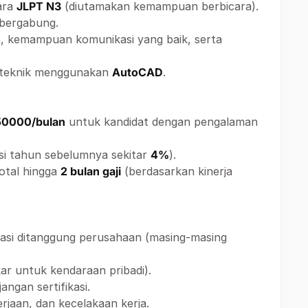
ara
JLPT N3
(diutamakan kemampuan berbicara).
bergabung.
n, kemampuan komunikasi yang baik, serta
teknik menggunakan
AutoCAD
.
50000/bulan
untuk kandidat dengan pengalaman
sasi tahun sebelumnya sekitar
4%
).
otal hingga
2 bulan gaji
(berdasarkan kinerja
kasi ditanggung perusahaan (masing-masing
ar untuk kendaraan pribadi).
angan sertifikasi.
rjaan, dan kecelakaan kerja.