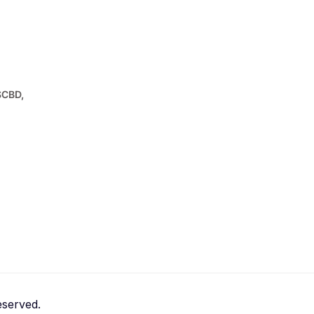
SCBD,
served.