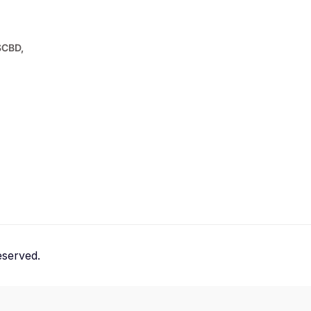
SCBD,
served.